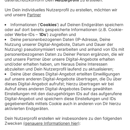
Stadt.
Veröffentlicht:
Montag, 06.04.2020 05:14
Anzeige
Die Bewohner müssen auf Grund ihres Alters
besonders vor dem Virus geschützt werden. Doch es
fehlt häufig an Masken, Desinfektionsmittel und
anderer Schutzausrüstung. Da in den Seniorenheimen
ein striktes Besuchsverbot herrscht, greift zum
Beispiel die Caritas zu kreativen Maßnahmen. So sollen
Tablets und DJs den Alltag der Bewohner erträglicher
machen.
Anzeige