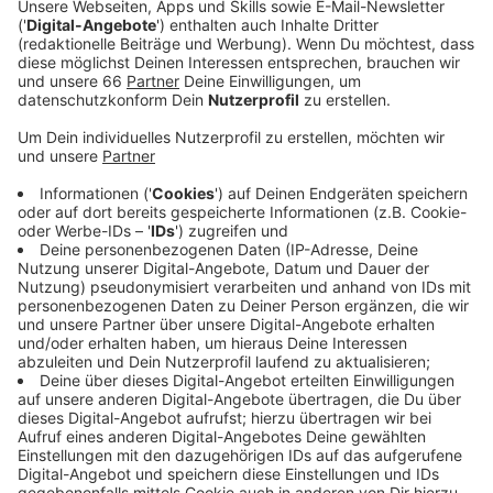
Veröffentlicht:
Samstag, 27.01.2024 08:11
Anzeige
Auch bei Fortuna-Spielen kommt es an den Essens-
und Getränkeständen immer wieder zu längeren
Wartezeiten und Problemen, die viele Fans nicht
immer verstehen. Die zuständige Firma "Aramark" hat
uns auf Anfrage dazu gesagt, dass die Teams an den
Verkaufskiosken und in der Logistik gut auf die
Spielpause vorbereitet seien. Aufgrund der örtlichen
und baulichen Gegebenheiten der Spielstätte könne
es in der kurzen Halbzeitpause aber zu geringen
Wartezeiten kommen, wenn zum Beispiel die
Nachfrage für bestimmte Produkte unerwartet steige.
Mögliche Probleme würden aber unmittelbar nach der
Veranstaltung identifiziert, im Team besprochen und