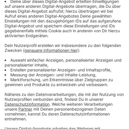
Anzeige
Sie sagt aber auch, langfristig hoffe man, dass die
Mehrzahl sehe, dass sich durch eine Impfung wieder
mehr gesellschaftliche Freiheiten ergeben
würden. Der Präsident des Bundesverbands der
Konzert- und Veranstaltungswirtschaft stellt
währenddessen klar: Es gehe dabei aber in keinster
Weise um eine allgemeine Impfpflicht. Es müsse aber
erlaubt werden, dass Veranstaltungen für Geimpfte
und Genesene ohne Abstandsregeln und zahlenmäßige
Begrenzung stattfinden dürfen. Klar sei, dass dann
auch die Mitarbeiter geimpft sein müssten. Für
Michael Brill von D.LIVE ist dieser Vorstoß
nachvollziehbar. Man brauche dringend neue Wege und
andere Lösungen, um alle Veranstaltungen wieder so
erleben zu können, wie wir es uns wünschten, sagte er.