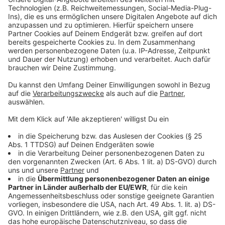
Anzeige
Weitere Infos und Links zum Thema
Anzeige
Bundesverband der Konzert- und
Veranstaltungswirtschaft (BDKV) e.V.
Rückblick: Nachfrage nach Impfungen steigt
weiter
Impfzentrum länger geöffnet
Alle Infos zum Corona-Virus
zakk - Zentrum für Aktion, Kultur und
Kommunikation