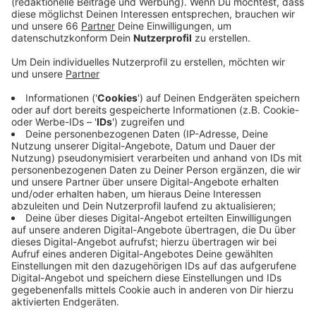
gibt. Die Stadt hat reagiert und jetzt ein neues
digitales System zur Terminbuchung installiert.
Veröffentlicht:
Donnerstag, 24.02.2022 17:09
Anzeige
Das soll "komfortabler, flexibler und nutzerfreundlicher
sein", heißt es. Unter anderem dadurch, dass bei der
Terminbuchung unmittelbar auf nötige Unterlagen
hingewiesen wird. Außerdem werden spontane
Termine angeboten, um den Führerschein abzuholen.
Anzeige
Weitere Infos und Links zum Thema
Anzeige