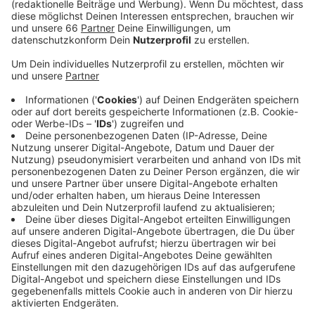
Veröffentlicht:
Samstag, 14.11.2020 07:12
Anzeige
Bestellen können wir von unterwegs per App oder vor
Ort am Bestellterminal. Ein Roboter sucht die
Produkte dann zusammen und bringt sie nacheinander
zum Ausgabeterminal. Pro Artikel braucht er dafür rund
40 Sekunden. Kaufen können wir auch frische
Produkte für unterwegs - zum Beispiel Kaffee oder
Salate. Ab Ende November können wir in dem digitalen
Supermarkt rund um die Uhr einkaufen, so eine
Sprecherin von TYPY auf Anfrage von AD. Das soll uns
flexibler machen und in der Corona-Pandemie eine
schnelle und kontaktlose Alternative zu
Lieferdiensten bieten.