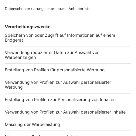
"Ich empfehle jedem, der das Internet nutzt, sich mit
dem Thema auseinanderzusetzen", sagt Kaulen.
Spätestens mit der Volljährigkeit sei es unerlässlich.
"Ab 18 dürfen Eltern nichts mehr für ihre Kinder
entscheiden. Eine Vorsorgevollmacht, die auch den
digitalen Nachlass regelt, ist dann sinnvoll."
Anzeige
Professionelle Unterstützung: Wann ist sie
sinnvoll?
Anzeige
Die Erstellung eines digitalen Nachlasses kann
komplex sein. Neben der Bestandsaufnahme sollten