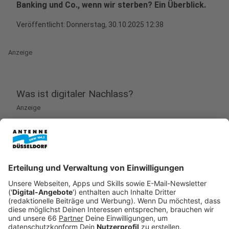
Banking und Co., wenn wir sterben? Ein Überblick.
Veröffentlicht:
Donnerstag, 30.10.2025 12:38
Anzeige
Was ist digitaler Nachlass?
Anzeige
"Digitaler Nachlass umfasst nicht nur Social-Media-
Profile oder E-Mail-Konten, sondern alle
elektronischen Daten und Vertragsbeziehungen zu
Online-Diensten", erklärt
Matthias Kaulen, zertifizierter
Generationenberater
. Dazu zählen auch Online-Banking,
Kryptowährungen oder Abonnements bei Streaming-
Diensten.