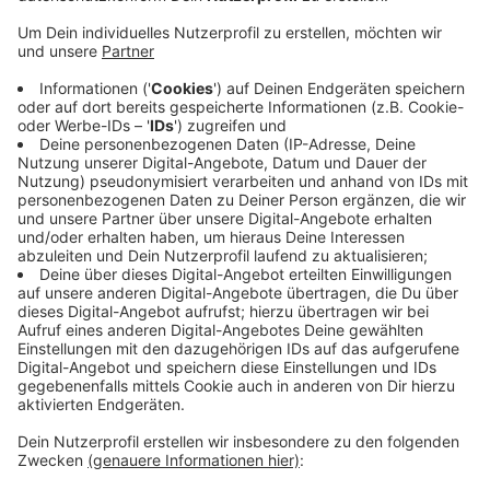
Anzeige
Warum ist der digitale Nachlass wichtig?
Anzeige
Rechtlich fällt der digitale Nachlass unter die
Gesamtrechtsnachfolge (§ 1922 BGB)
. "Meine Erben
werden automatisch Rechtsnachfolger aller Accounts
und Daten", so Kaulen. Ohne klare Regelungen drohen
jedoch Probleme: "Wenn niemand weiß, welche
Passwörter ich habe, öffnet das Tür und Tor für
Identitätsdiebstahl." Besonders bei Kryptowährungen
oder Online-Bezahldiensten wie PayPal kann der
Verlust von Zugangsdaten erhebliche finanzielle
Folgen haben. "Ein bekanntes Beispiel ist der
Unternehmer Matthew Mellon, dessen Angehörige