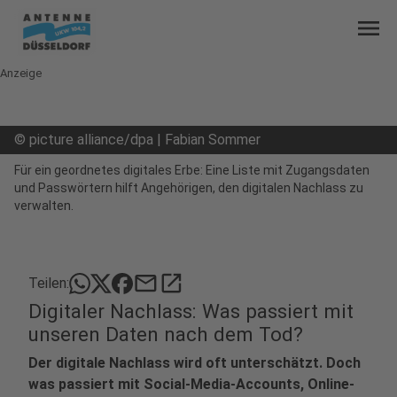
menu
Anzeige
©
picture alliance/dpa | Fabian Sommer
Für ein geordnetes digitales Erbe: Eine Liste mit Zugangsdaten
und Passwörtern hilft Angehörigen, den digitalen Nachlass zu
verwalten.
mail
open_in_new
Teilen:
Digitaler Nachlass: Was passiert mit
unseren Daten nach dem Tod?
Der digitale Nachlass wird oft unterschätzt. Doch
was passiert mit Social-Media-Accounts, Online-