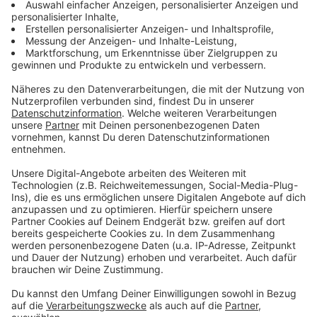
nach seinem plötzlichen Tod keinen Zugriff auf
Kryptowährungen im Wert von Hunderten Millionen
Dollar hatten."
Eine aktuelle Studie von Bitkom
zeigt, dass viele noch
überhaupt nicht über einen Nachlass nachgedacht
haben. Erst 37 Prozent haben ganz oder teilweise
festgelegt, was mit Online-Konten, Profilen und
Geräten nach ihrem Tod geschehen soll.
Anzeige
Was gehört alles dazu?
Anzeige
Neben Social-Media-Accounts zählen auch Online-
Shopping-Accounts, Cloud-Speicher und Banking-Apps