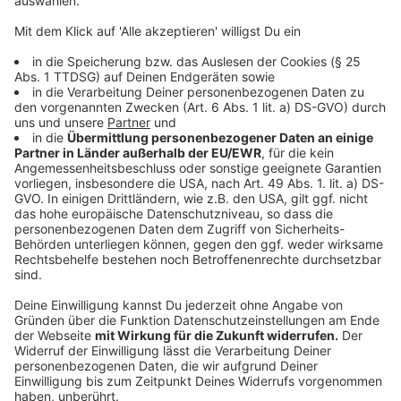
zum digitalen Nachlass. "Man sollte auch festlegen,
wer später Zugriff auf die Daten haben darf", betont
Kaulen. "Es können sensible Inhalte dabei sein, die
nicht jeder sehen soll."
Anzeige
©
picture alliance/dpa/dpa-Zentralbild | Jens
Büttner
Wertvolle Daten schützen: Ohne klare Regelungen
können wichtige Informationen und Vermögenswerte
unwiederbringlich verloren gehen.
Anzeige
Ab wann sollte man sich kümmern?
Anzeige