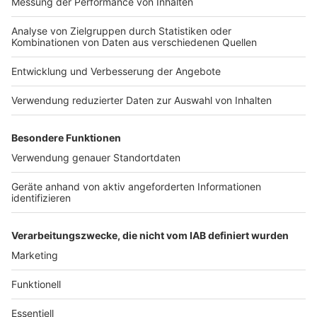
auch rechtliche Regelungen wie Vollmachten oder
Testamente berücksichtigt werden. "Die erste
Auseinandersetzung sollte man selbst machen", meint
Kaulen. "Danach kann man sich professionelle
Unterstützung holen, um sicherzustellen, dass nichts
vergessen wird." Verbraucherzentralen oder
spezialisierte Anwälte bieten hierfür Musterformulare
und Beratung an.
Ein frühzeitiger Überblick und klare Regelungen helfen
nicht nur den Hinterbliebenen, sondern schützen auch
persönliche Daten und Vermögenswerte.
Autoren: Leo Arrighy & Joachim Schultheis
Anzeige