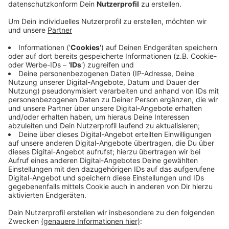
Einzelberatungen und Hilfe bei der Wahl der
richtigen Lehrstelle geben.
Veröffentlicht:
Sonntag, 14.03.2021 09:47
Anzeige
Wer teilnehmen möchte, muss sich vorab online
anmelden und erhält dann einen Link zu den
Veranstaltungen.
Anmeldung zum Seminar zur Berufsberatung
hier gehts zum Angebot der AWO
Seite der Bundesagentur für Arbeit
Anzeige