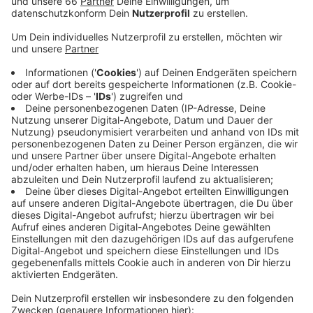
Unsere digitalen Werbeformate
Anzeige
Audio-Streaming-Werbung im Online-Programm
(Pre- und In-Stream)
Display-Banner & Native Ads auf der Sender-
Website
Social Media-Kampagnen auf Facebook,
Instagram & Co.
Crossmediale Aktionen, die Radio mit digitalen
Kanälen verbinden
Dank lokaler Nähe und digitaler Reichweite sind diese
Werbeformen besonders wirksam und
vertrauenswürdig.