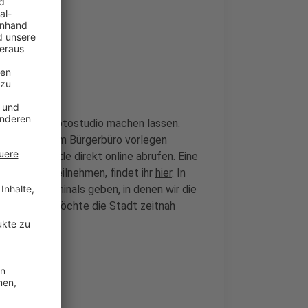
nt in einem Fotostudio machen lassen.
e, den wir im Bürgerbüro vorlegen
r den QR-Code direkt online abrufen. Eine
Verfahren teilnehmen, findet ihr
hier
. In
ichtbildterminals geben, in denen wir die
o weit ist, möchte die Stadt zeitnah