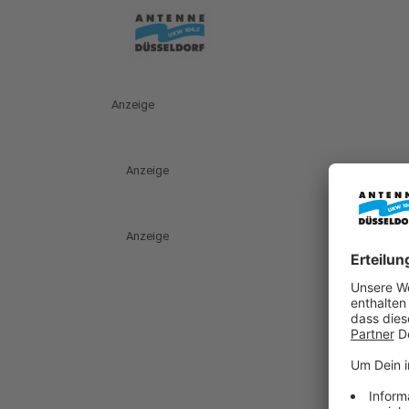
Anzeige
Anzeige
Anzeige