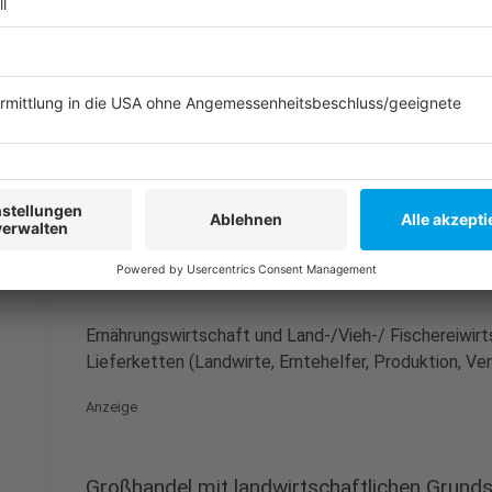
Fachrichtungen studiert haben und jetzt wissen
ausüben (z.B. in der Pharma- oder Biotechindustri
erzieherische Hilfen, Frühe Hilfen, Inobhutnahm
betreute Wohnformen der Kinder und Jugendhil
Anzeige
Getränkeherstellung
Anzeige
Ernährungswirtschaft und Land-/Vieh-/ Fischereiwirts
Lieferketten (Landwirte, Erntehelfer, Produktion, Ver
Anzeige
Großhandel mit landwirtschaftlichen Grund