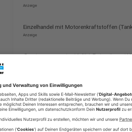
Anzeige
Einzelhandel mit Motorenkraftstoffen (Tank
Anzeige
Energieversorgung einschließlich Tankstellen und Mi
Wartung / Installation von Anlagen / Netzen
Anzeige
Einzelhandel mit Nahrungs- und Genussmitt
Verkaufsräumen)
Anzeige