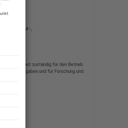
-, Ingenieur-,
tungen, soweit zuständig für den Betrieb
zichtbaren Aufgaben und für Forschung und