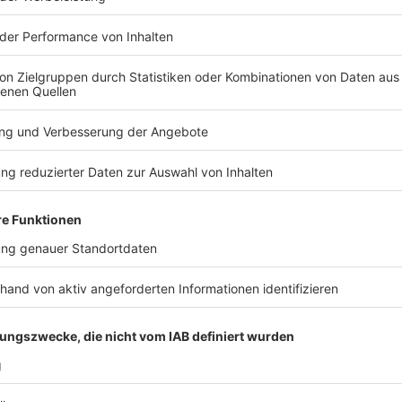
Krankenhäuser und medizinische Fakultäten
Pflegeeinrichtungen
Pflegeheime, Pflegedienste, Betreuungsdienste
Unterstützung im Alltag
Angebote des Servicewohnens sowie betreute
pflegebedürftige und Menschen mit Behinderun
Hospize -Rettungsdienste
Apotheken und Sanitätshäuser
Hebammen, Praxen von Gesundheitsfachberufen,
Zahnarztpraxen, Tierarztpraxen
Psychologische Psychotherapeuten und Kinder
Psychosoziale Notfallversorgung
Tätigkeiten von Personen, die zur Stärkung im
aktiviert oder reaktiviert werden (z. B. medizini
technische Assistenten sowie Personen, die sich
Berufsabschlüssen befinden und fortgeschritten 
Biochemie, Biophysik, Veterinärmedizin und Che
molekulare Schwerpunkte belegt haben; ebenso 