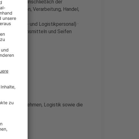
wirtschaft einschließlich der
er, Produktion, Verarbeitung, Handel,
ufs-, Lager- und Logistikpersonal) ·
 Desinfektionsmitteln und Seifen
al)
neralölunternehmen, Logistik sowie die