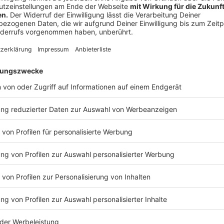
Anzeige
Forschung und Entwicklung im Bereich Natur
Agrarwissenschaften und Medizin
Anzeige
Hochschulen und sonstige wissenschaftlichen Einrich
von sicherheitsrelevanten Einrichtungen oder unver
Entwicklung zu der jeweiligen Krisenlage
Anzeige
Gesundheitswesen
Anzeige