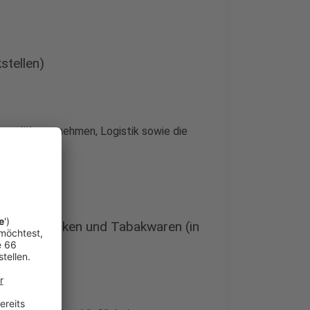
stellen)
neralölunternehmen, Logistik sowie die
eln, Getränken und Tabakwaren (in