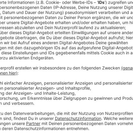
Ernährungswirtschaft und Land-/Vieh-/ Fischerei
vollständigen Lieferketten (Landwirte, Erntehelf
Vertrieb)
Lebensmitteleinzelhandel und -großhandel (Verka
Herstellung und Vertrieb von Hygieneprodukten,
Drogerien (Verkaufs-, Lager- und Logistikperson
Anzeige
Energieversorgung
Anzeige
Energieversorgung einschließlich Tankstellen und Mi
Wartung / Installation von Anlagen / Netzen
Anzeige