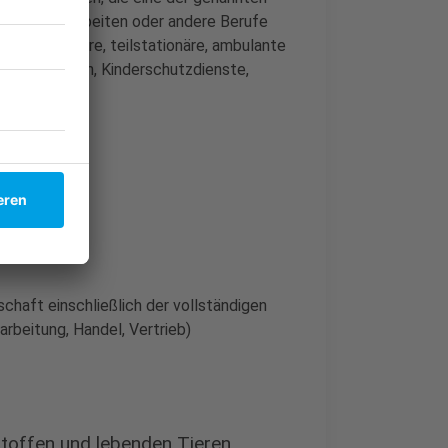
schaftlich arbeiten oder andere Berufe
e) · Stationäre, teilstationäre, ambulante
eeinrichtungen, Kinderschutzdienste,
fe
chaft einschließlich der vollständigen
arbeitung, Handel, Vertrieb)
stoffen und lebenden Tieren