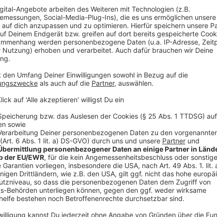
Erbringung von Dienstleistungen der Inform
Anzeige
sicherheitsrelevante IT-Infrastruktur (insb. Einr
Aufrechterhaltung der Netze)
Informationstechnikzentrum Bund (ITZBund)
Software (systemrelevante Hersteller, Dienstle
Anzeige
Erbringung von Finanzdienstleistungen
Anzeige
Banken und Sparkassen (Bargeldversorgung, -logisti
Geldautomatensysteme) und Steuerberater