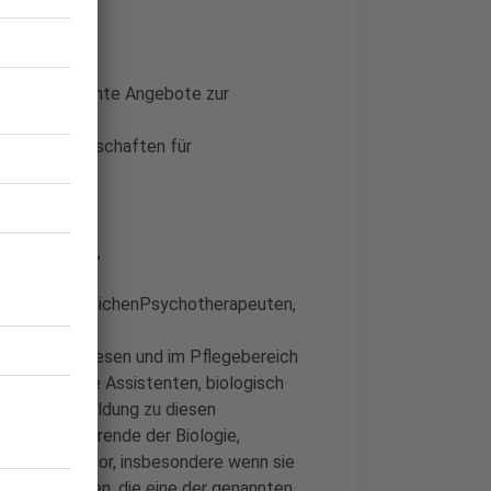
 und anerkannte Angebote zur
 Wohngemeinschaften für
g
 Arztpraxen,
- und JugendlichenPsychotherapeuten,
 Gesundheitswesen und im Pflegebereich
sch technische Assistenten, biologisch
 in der Ausbildung zu diesen
sind; Studierende der Biologie,
mie ab Bachelor, insbesondere wenn sie
von Personen, die eine der genannten