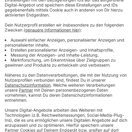
Anzeige
Dumme Fragen gibt es - wir liefern die
Antworten
Anzeige
Es soll ja bekanntlich keine dummen Fragen geben.
Aber sind wir mal ehrlich: Es gibt sie! Eine Sache fehlt
aber: Nämlich die Antwort. Die gibt es von uns. Dazu
haben wir uns valide Experten herangeholt, die die
wirklich dummen Fragen für euch trotzdem
fachgerecht beantworten.
Anzeige