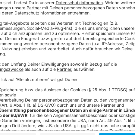
Wir verwenden einen S
Drittanbieters, um V
einzubetten. Dieser Servi
Ihren Aktivitäten sammeln.
die Details durch und s
Nutzung des Service zu, 
anzusehen
Mehr Informati
Drei außergewöhnliche Schüler einer Magierschule sol
Akzeptieren
Ob ausgerechnet diese Außenseiter das schaffen k
powered by
Usercentrics Co
Anzeige
Platform
©
Sony Pictures Entertainment Deutschland GmbH / Ra
Die drei Schüler sind einer Verschwörung auf der Spur.
Anzeige