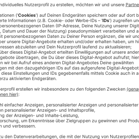
Anzeige
An der Schule und im ganzen Ort Crailsfelden wimmel
Zwergen. Doch der kleine Vampir Vlad fällt an der a
er kann kein Blut sehen. Als Außenseiter freundet er 
außergewöhnlichen Schülern an. Fee Faye (Johanna S
der Werwolf (Arsseni Bultmann) hat eine Tierhaaral
ungewöhnliche Trio einer Verschwörung rund um dem B
Berkel) und seiner Sekretärin Frau Circemeyer (Sonja 
Crailsfelden ins Unglück stürzen könnte.
Anzeige
Wir benötigen Ihre Z
den YouTube Video
laden!