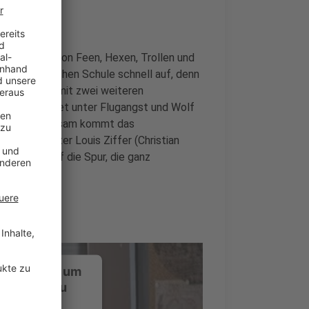
t es nur so von Feen, Hexen, Trollen und
ußergewöhnlichen Schule schnell auf, denn
sich schnell mit zwei weiteren
chraml) leidet unter Flugangst und Wolf
lergie. Gemeinsam kommt das
ürgermeister Louis Ziffer (Christian
Gerhardt) auf die Spur, die ganz
ustimmung, um
-Service zu