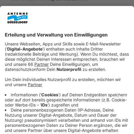
Anzeige
Ungewöhnliche Abos vom Auto bis zu
Socken
Anzeige
Man stolpert schon über das eine oder andere kuriose
Angebot. Man kann sich zum Beispiel inzwischen Autos
abonnieren. Ein Mittelding zwischen Car-Sharing und
Leasing. Das bietet sich besonders an, wenn man
Autos nur für einen begrenzen Zeitraum im Jahr
braucht, meint Hermann-Josef Tenhagen,
Chefredakteur von Finanztip.de im Interview mit uns.
Als Beispiel nennt er Rentner, die nur noch wenige