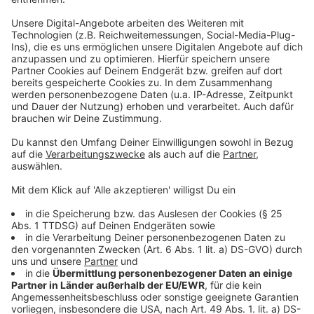
und finanzielle Sicherheit.
Anzeige
Die berühmte Abofalle
Anzeige
Abos können Vorteile haben. So muss ich mir dann zum
Beispiel beim Zahnbürsten-Abo keine Gedanken mehr
machen, dass ich regelmäßig die alte Bürste gegen
eine Neue tausche. Aber das Ganze hat natürlich auch
seinen Preis. Auch wenn einzelne Abos häufig nicht
teuer sind, in der Summe wird es dann wieder viel. Und
besonders bei so immateriellen Sachen wird es
schwierig, den Überblick zu behalten, meint Hermann-
Josef Tenhagen, etwa bei den Streamingdiensten. Viel
zu selten kümmert man sich darum, Ausgaben und