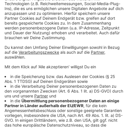
aktuell noch ein paar Resttickets. Gleich zwei Mal
spielt die Band bei der Tour auch in der Arena in
Düsseldorf-Stockum. Beide Konzerte sind allerdings
bereits ausverkauft.
Anzeige
Weitere Infos und Links zum Thema:
Anzeige
So haben wir vorab berichtet
Das Hosen-Konzert war Ende August angekündigt
worden
Tourdaten und Tickets