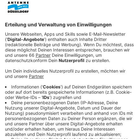
Deutschlandtour.
Veröffentlicht:
Samstag, 13.09.2025 11:46
Anzeige
Zum ersten Mal seit über 40 Jahren haben
die Toten
Hosen
am Freitagabend (12.09.2025) wieder ein
Konzert im
Ratinger Hof
in der Düsseldorfer Altstadt
gespielt. Zur Überraschung vieler Fans wurde das
Konzert über Musikboxen auch auf die Ratinger Straße
übertragen. Rund 300 Fans konnten das Konzert im
Ratinger Hof verfolgen. Hunderte weitere Fans
feierten auf der Straße mit.
Anzeige