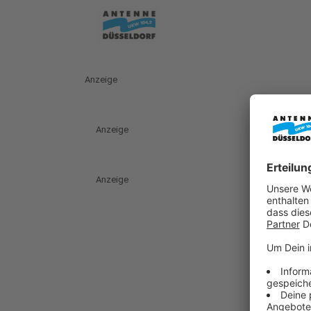
Anzeige
Anzeige
Anzeige