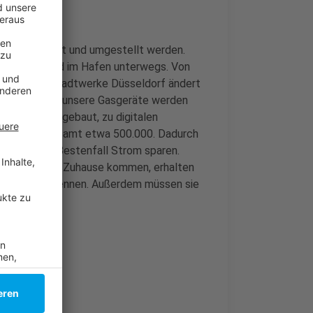
ldorf erfasst und umgestellt werden.
iedrichstadt und im Hafen unterwegs. Von
or. Laut der Stadtwerke Düsseldorf ändert
Aber nicht nur unsere Gasgeräte werden
dt werden umgebaut, zu digitalen
 - von insgesamt etwa 500.000. Dadurch
aben und im Bestenfall Strom sparen.
chaft in unser Zuhause kommen, erhalten
arbeiter uns nennen. Außerdem müssen sie