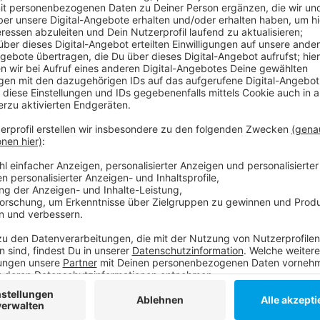
Anzeige
Insgesamt müssen dafür 155.000 Gasgeräte in Düsse
Seit Juli (2019) ist die Netzgesellschaft in Bilk, Fr
dort aus arbeitet man sich in Richtung Innenstadt v
sich an den Verträgen durch die Umstellung nichts. 
überarbeitet - auch viele Stromzähler in unserer Sta
Stromzählern. Rund 62.000 wurden bereits umgebaut
sollen wir unseren Stromverbrauch besser im Blick h
Damit auch wirklich nur Mitarbeiter der Netzgesells
wir in einem
Brief eine Pinnummer
, die muss der Mit
sich ausweisen können.
Anzeige