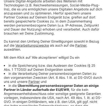
Video anzusehen.
Mehr Informationen
Drei Heinzel in der Backstube stehen einem Elefanten
im Porzellanladen in nichts nach. Das wird Bäcker Theo
Akzeptieren
gar nicht gefallen….
powered by
Usercentrics Consent
Anzeige
Management Platform
©
Copyright TOBIS Film GmbH
Die Heinzels bringen die gute Backstube ganz schön
durcheinander.
Anzeige
©
Copyright TOBIS Film GmbH
Und auch die restlichen Heinzelmännchen wollen