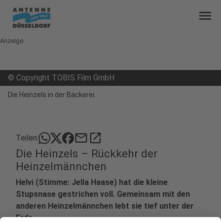
menu
Anzeige
©
Copyright TOBIS Film GmbH
Die Heinzels in der Bäckerei.
mail
open_in_new
Teilen:
Die Heinzels – Rückkehr der
Heinzelmännchen
Helvi (Stimme: Jella Haase) hat die kleine
Stupsnase gestrichen voll. Gemeinsam mit den
anderen Heinzelmännchen lebt sie tief unter der
Erde.