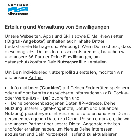
Veröffentlicht:
Mittwoch, 29.01.2020 07:21
Anzeige
Ihr Alltag ist trist, eng und finster. Jetzt reicht‘s! Das
Heinzelmädchen hat ein für alle Mal genug und
beschließt kurzerhand, sich auf den Weg an die
Erdoberfläche zu machen. Gemeinsam mit den
Heinzeljungen Kipp (Louis Hofmann) und Butz (Leon
Seidel) geht es für Helvi an die Erdoberfläche. Im
quirligen Köln müssen sich den Heinzels aber erstmal
zurechtfinden.
Beim muffigen Konditor Theo (Detlef Bierstedt)
nascht Helvi zum ersten Mal die leckeren Backwaren
der Menschen und weiß sofort: Sie will auch Konditorin
werden! Theo ist von dieser Idee anfangs gar nicht