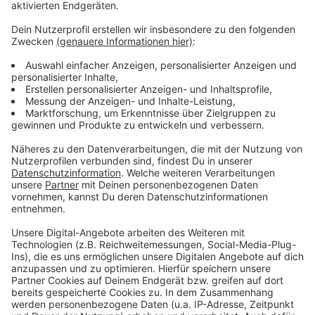
11. Mai). Sie öffnet in der Regel am frühen Nachmittag
und schließt am späten Abend.
Anzeige
Weitere Infos und Links zum Thema:
Anzeige
So hat Antenne letztes Jahr berichtet:
Kirmessaison in Düsseldorf:
Anzeige