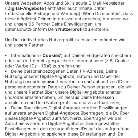
Veröffentlicht:
Freitag, 29.11.2019 16:12
Anzeige
Die Hoffenheimer spielen bisher eine gute Saison und
liegen als Achter nur knapp hinter den
Europapokalplätzen. Trotzdem fordert Fortuna-Trainer
Friedhelm Funkel von seiner Mannschaft einen
mutigen Auftritt.
Anzeige