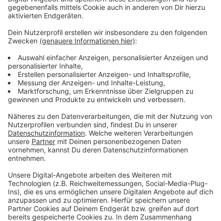
Events im Rather Dome und im Castello müssen wir
uns Tickets kaufen.
Anzeige
Weitere Infos und Links zum Thema
Anzeige
Diese Verkehrseinschränkungen gibt es wegen der
Finals:
Hier gibt es das komplette Programm fürs
Wochenende:
Hier gibt es Tickets:
Die "Finals" als Testlauf für Olympia?: