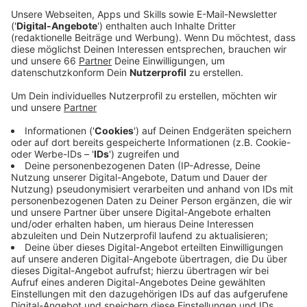
Turnen, Judo oder Bogenschießen. Dabei sind auch
einige Sportlerinnen und Sportler aus Düsseldorf
dabei.
Veröffentlicht:
Samstag, 08.07.2023 07:57
Anzeige
Hoffnungen machen sich zum Beispiel die 3x3
Basketballerinnen und Basketballer aus Düsseldorf.
Sie gehen als Titelverteidiger in das Turnier und wollen
den Erfolg aus dem vergangenen Jahr wiederholen. Am
Sonntag möchte dann auch Borussia Düsseldorf
Meister im Tischtennis werden. Sie spielen im Finale
gegen den 1.FC Saarbrücken. Die Wettkämpfe der
Finals verteilen sich hier in Düsseldorf auf fünf
Standorte. Die Veranstaltungen am Burgplatz, am
Rheinufer und im Medienhafen sind kostenlos. Für die