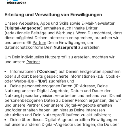
Veröffentlicht:
Mittwoch, 04.03.2020 18:07
Anzeige
Der Umzug aufs Land bringt schon jede Menge Chaos
mit sich. Doch dann stützt auch noch ein Meteorit auf
ihrem Grundstück ab. Das Ding aus dem All leuchtet
nicht nur lila-pink, sondern es verändert auch seine
Umgebung in die schillernsten Farben. Und auch die
Familie von Nathan und Theresa bleibt nicht
verschont. Jede Lebensform, die mit dem Meteoriten
in Berührung kommt, mutiert und treibt alles um sich
herum in den Wahnsinn.
Anzeige