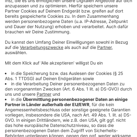
©
Copyright 2020 Koch Films
Noch hoffen Nathan und Theresa auf eine
unbeschwerte Zeit auf dem Land.
Anzeige
©
Copyright 2020 Koch Films
Der Einschlag ist Meteoriten färbt alles in komische
"kosmische" Farben
Anzeige