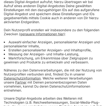
Wir benötigen Ihre
Zustimmung, um den YouTube
Video-Service zu laden!
Wir verwenden einen Service eines
Drittanbieters, um Videoinhalte
einzubetten. Dieser Service kann
Daten zu Ihren Aktivitäten
sammeln. Bitte lesen Sie die
Details durch und stimmen Sie der
Nutzung des Service zu, um dieses
Video anzusehen.
Mehr Informationen
Ein knall-bunte Kugel aus dem All. Das klingt erst mal
nach jede Menge Spaß. Doch der Wahnsinn ist
Akzeptieren
ebenfalls auf der Erde eingeschlagen.
powered by
Usercentrics Consent
Anzeige
Management Platform