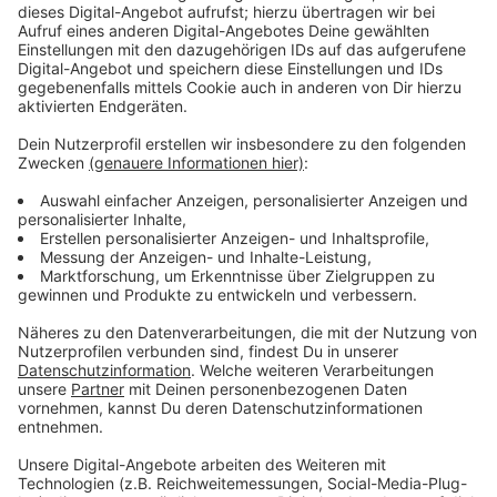
Wir benötigen Ihre
Zustimmung, um den YouTube
Video-Service zu laden!
Wir verwenden einen Service eines
Drittanbieters, um Videoinhalte
einzubetten. Dieser Service kann
Daten zu Ihren Aktivitäten
sammeln. Bitte lesen Sie die
Details durch und stimmen Sie der
Nutzung des Service zu, um dieses
Video anzusehen.
Mehr Informationen
Drei Mädels, drei starke Persönlichkeiten. Die drei !!!
kämpfen für ihre Klienten…und gehen manchmal sehr
Akzeptieren
unkonventionelle Wege.
powered by
Usercentrics Consent
Anzeige
Management Platform