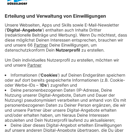
Selbstbewusstsein und ihrem Faible für Sport haut
sie die beiden anderen Mädels schon mal gerne aus
glimpflichen Situationen raus.
Veröffentlicht:
Montag, 11.09.2023 20:10
Anzeige
Und davon gibt es genug. Denn die drei Detektivinnen
scheuen sich vor keinem Fall. Und so gehen sie unter
anderem gegen Erpressung, Cybermobbing und soziale
Ungerechtigkeit in den Kampf.
Streaming-Dienst: Disney+
Anzeige