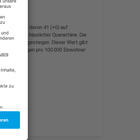
rn behandelt, davon 41 (+0) auf
ch derzeit in häuslicher Quarantäne. Die
damit leicht gestiegen. Dieser Wert gibt
 letzten 7 Tagen pro 100.000 Einwohner