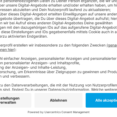
Anzeige
Von den Infizierten werden 159 (+3) in Krankenhäuse
Intensivstationen. 5.091 (-101) Menschen befinden si
sogenannte 7-Tages-Inzidenz liegt bei 163,6 und ist 
die Zahl der bekannt gewordenen Infektionen in den
an.
Weitere Infos und Links zum Thema:
Alle Infos zum Corona-Virus bei AD!
Die aktuellen Zahlen vom 09. November!
Anzeige