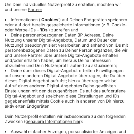
Anzeige
Der Kampfmittelbeseitigungsdienst konnte gegen 21
Uhr seine Arbeit beginnen – nach 37 Minuten war die
Bombe entschärft. Wegen des 10-Zentner-
Blindgängers gab es mehrere Straßensperrungen und
Einschränkungen im Bahnverkehr. Bei der Rheinbahn
waren die Linien 706, 723 und 732 betroffen.
Anzeige
Anzeige