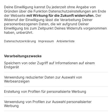
auspowern möchten. Auch für Anfänger geeignet.
Anzeige
6. Mini-Urlaub im Garten oder auf dem
Balkon
Anzeige
Zelt aufschlagen, Lichterkette aufhängen,
Stockbrot über dem Grill – fertig ist das
Ferienlager-Feeling für zu Hause
. Auch ohne
Garten klappt das: Mit Decken und ein
bisschen Fantasie wird das Wohnzimmer zur
Abenteuerhöhle oder Pirateninsel.
Tipp:
Macht eine
„Weltreise zuhause“
– jeder Tag
steht unter dem Motto eines anderen Landes (inkl.