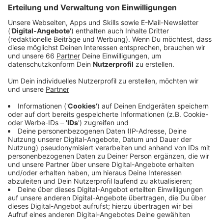
Anzeige
4. Spannende Museen & Mitmach-Orte
Anzeige
Museen in NRW müssen nicht langweilig sein – im
Gegenteil:
? Landschaftspark Duisburg-Nord
Industriekultur hautnah erleben – mit Kletterrouten in
alten Hochöfen und Lichtinstallationen bei Nacht.
Tipp:
Die kostenlosen Führungen mit Taschenlampe
sind ein echtes Highlight!