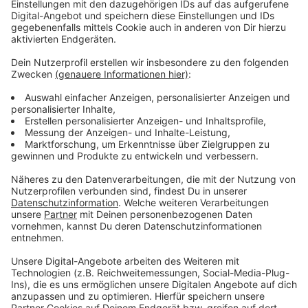
Anzeige
Besonders toll für Kinder:
Anzeige
Explorado Kindermuseum (Köln) – Spielerisch
lernen und ausprobieren – ideal für Kinder von 4
bis 12. Tickets gibt es
hier
.
Neanderthal Museum (Mettmann) – Spannende
Zeitreise mit interaktiven Stationen und einem
Urzeit-Spielplatz. Alle Infos dazu findet ihr
hier
.
LWL-Museum für Naturkunde (Münster) –
Dinosauriermodelle, Planetarium und sehr viele
Mitmach-Stationen.
Hier
könnt ihr euch Tickets
sichern.