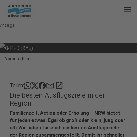
menu
Anzeige
©
PFD (RAS)
Vorbereitung
mail
open_in_new
Teilen:
Die besten Ausflugsziele in der
Region
Familienzeit, Action oder Erholung – NRW bietet
für jeden etwas. Egal ob groß oder klein, jung oder
alt: Wir haben für euch die besten Ausflugsziele
der Region zusammengestellt. Damit ihr schneller