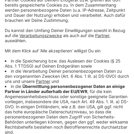
Anzeige
Action & Adrenalin
Anzeige
Phantasialand Brühl
Ob wilde Achterbahnen, Loopings oder immersive
Themenwelten – hier kommt garantiert keine
Langeweile auf.
Tipp:
Unter der Woche ist weniger los!
?️ Kletterwald Wetter (Ruhrgebiet)
Hoch hinaus zwischen Baumwipfeln – für alle, die sich