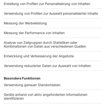
Essen, Musik und Spielideen).
Anzeige
Fazit:
Anzeige
NRW ist überraschend vielseitig – perfekt für kleine
und große Abenteuer direkt vor eurer Haustür. Egal, ob
ihr mit der Familie loszieht, euch richtig auspowern
wollt oder einfach mal durchatmen möchtet: Eure
Region bietet unzählige Möglichkeiten für
unvergessliche Erlebnisse. Probiert etwas Neues aus
und entdeckt eure Umgebung mit frischem Blick – der
Sommer wartet auf euch!
Habt ihr noch weitere Geheimtipps oder Lieblingsorte?