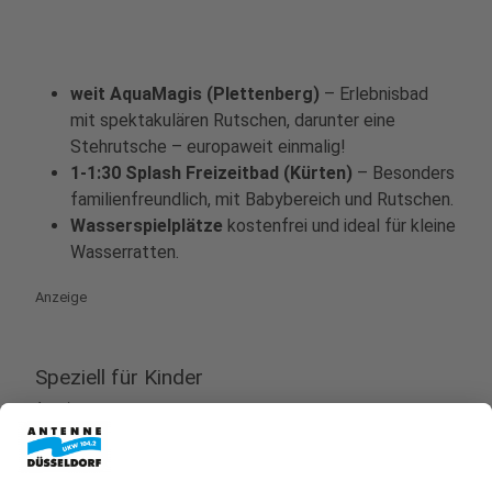
weit AquaMagis (Plettenberg)
– Erlebnisbad
mit spektakulären Rutschen, darunter eine
Stehrutsche – europaweit einmalig!
1-1:30 Splash Freizeitbad (Kürten)
– Besonders
familienfreundlich, mit Babybereich und Rutschen.
Wasserspielplätze
kostenfrei und ideal für kleine
Wasserratten.
Anzeige
Speziell für Kinder
Anzeige
xyz