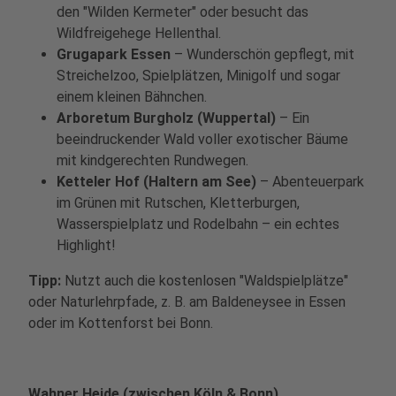
den "Wilden Kermeter" oder besucht das
Wildfreigehege Hellenthal.
Grugapark Essen
– Wunderschön gepflegt, mit
Streichelzoo, Spielplätzen, Minigolf und sogar
einem kleinen Bähnchen.
Arboretum Burgholz (Wuppertal)
– Ein
beeindruckender Wald voller exotischer Bäume
mit kindgerechten Rundwegen.
Ketteler Hof (Haltern am See)
– Abenteuerpark
im Grünen mit Rutschen, Kletterburgen,
Wasserspielplatz und Rodelbahn – ein echtes
Highlight!
Tipp:
Nutzt auch die kostenlosen "Waldspielplätze"
oder Naturlehrpfade, z. B. am Baldeneysee in Essen
oder im Kottenforst bei Bonn.
Wahner Heide (zwischen Köln & Bonn)