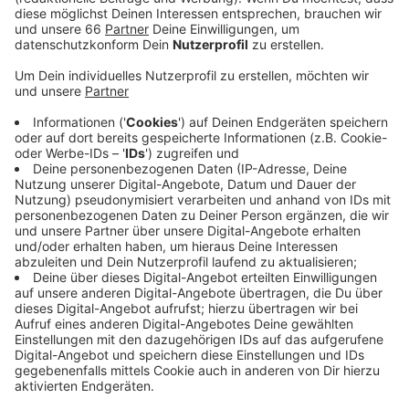
Anzeige
Die neue Saison startet nächste Woche Samstag. Die
Bäder am Nord- und Südstrand haben dann immer
täglich von 10 bis 19.30 Uhr geöffnet. Die
Eintrittskarten gibt es an der Tageskasse vor Ort, sie
können aber auch vorab online gekauft werden.
Grundsätzlich ist die Saison auf dem Unterbacher See
aber schon eröffnet. Der Ruder- und Tretbootverleih
und auch die Campingplätze sind bereits geöffnet. Die
Wasserqualität der Bäder wird übrigens regelmäßig
überprüft und wurde als „ausgezeichnet“ eingestuft.
Anzeige
Weitere Infos und Links zum Thema
Anzeige