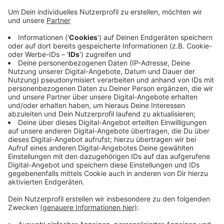
Anzeige
Aktuell sind laut der Stadt wieder 206 Düsseldorfer
offiziell mit dem Coronavirus infiziert. Der wichtige 7-
Tage-Index liegt derzeit in Düsseldorf bei 14,2
Neuerkrankungen pro 100.000 Einwohner. Erst bei
einem Wert ab 50 müsste die Stadt die aktuellen
Corona-Lockerungen wieder aufheben. Wie das dann
im Einzelnen aussehen würde, stellt OB Geisel heute
im Rathaus vor.
Anzeige