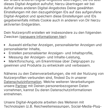
Wir benötigen Ihre
Zustimmung, um den YouTube
Video-Service zu laden!
Wir verwenden einen Service eines
Drittanbieters, um Videoinhalte
einzubetten. Dieser Service kann
Daten zu Ihren Aktivitäten
sammeln. Bitte lesen Sie die
Details durch und stimmen Sie der
Nutzung des Service zu, um dieses
Video anzusehen.
Mehr Informationen
Sie will die größte Poetin der Welt werden. Doch
zunächst muss sie gegen die Gesellschaft, die eigenen
Akzeptieren
Gefühle und ihre Familie kämpfen.
powered by
Usercentrics Consent