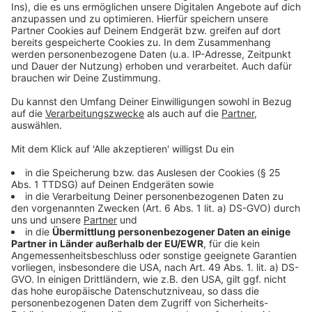
Anzeige
Management Platform
©
Copyright: Apple TV+
Emily ist in ihre beste Freundin verliebt. Doch die ist
ausgerechnet ihrem eigenen Bruder versprochen.
Anzeige
©
Copyright: Apple TV+
In ihren Tagträumen tun sich andere Welten für sie
auf...
Anzeige