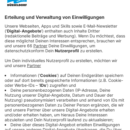
Veröffentlicht:
Sonntag, 17.10.2021 16:17
Anzeige
Zudem ist sie verliebt in ihre beste Freundin Sue
Gilbert (Ella Hunt), die zeitgleich die Verlobte ihres
Bruder Austin (Adrian Blake Enscoe) ist. Ihre Eltern
versuchen krampfhaft, die junge Rebellin in die Spur zu
bringen und hoffen, sie früh verheiraten zu können.
Diese Vorbestimmung für die Frauen dieser Zeit fühlen
sich wie Fesseln an, denen die junge Frau nur durch ihre
eigenen Texte entfliehen kann…
Streaming-Dienst: Apple TV+
Anzeige