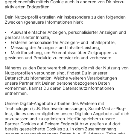
grundlegende Strukturen ändern, heißt es von der
Diakonie weiter.
Anzeige
Weitere Infos und Links zum Thema:
Anzeige
In der vergangenen Woche hatten Eltern vor dem
Landtag für mehr Geld für die Kitas protestiert
Kita-Einrichtungen in NRW warnen vor Pleitewelle
So haben wir im vergangenen Jahr über den
Personalmangel in Kitas berichtet
Anzeige