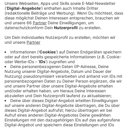
Veröffentlicht:
Mittwoch, 22.05.2024 05:20
Anzeige
Die Düsseldorfer Diakonie hat sich Gedanken zum
Betreuungs-Notstand gemacht fordert deshalb jetzt
eine flexiblere Fachkraftquote. Bisher dürfen in der
Betreuung nur Personen eingesetzt werden, die in der
Personalverordnung aufgeführt sind. Die Diakonie
wünscht sich jetzt aber, dass in personellen
Notsituationen auch Aushilfskräfte oder Eltern die
Fachkräfte in der Kita unterstützen dürfen. Die
Diakonie schlägt vor, diese Ausnahmen beispielsweise
auf einige Wochen im Jahr pro Kita zu begrenzen und
auch jeweils vom Jugendamt genehmigen zu lassen.
Ziel sei es, dass die Kita-Betreuung für Eltern wieder
verlässlicher werde. Langfristig müssten sich dafür