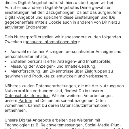
Forderungen des DGB
Anzeige
In den kommenden Jahren gehen über 100.000
Menschen in Rente. Ohne verstärkte Ausbildung droht
eine Lücke. Der DGB fordert deshalb faire Löhne,
Azubi-Wohnheime und ausbildungsbegleitende Hilfen.
Anzeige
Weitere Infos und Links zum Thema:
Anzeige
Hier informiert der Düsseldorfer DGB
Erfolgreiches Azubi-Speed-Dating in der Arena