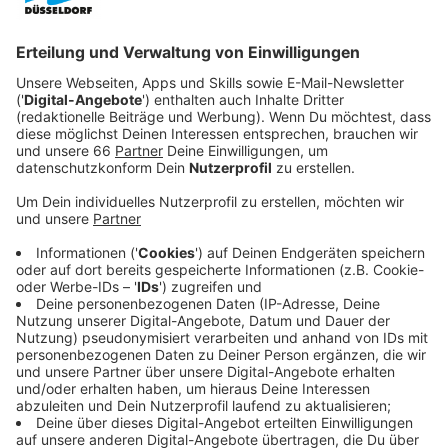
Veröffentlicht:
Montag, 02.03.2026 13:14
Anzeige
In Düsseldorf bilden derzeit nur 3.266 von über 22.000
Betrieben aus. Gründe wie fehlendes Personal könnten
gelöst werden, heißt es vom DGB. Überbetriebliche
Ausbildungsverbünde und eine solidarische Umlage
sind Lösungen, die funktionieren können. Doch die
Unterstützung fehlt. Das duale Ausbildungssystem
gilt als wichtigstes Werkzeug gegen den
Fachkräftemangel
, wird jedoch nicht ausreichend
genutzt. Nahezu jede dritte Ausbildung endet
vorzeitig, vor allem in der Gastronomie.
Anzeige