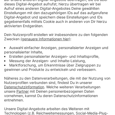
Wir benötigen Ihre
Zustimmung, um den YouTube
Video-Service zu laden!
Wir verwenden einen Service eines
Drittanbieters, um Videoinhalte
einzubetten. Dieser Service kann
Daten zu Ihren Aktivitäten
sammeln. Bitte lesen Sie die
Details durch und stimmen Sie der
Nutzung des Service zu, um dieses
Video anzusehen.
Mehr Informationen
Der „Freitod“ eines Mitarbeiters wirft einige Fragen
auf. Was passiert wirklich in der Abteilung „Devs“
Akzeptieren
(Developers)?
powered by
Usercentrics Consent