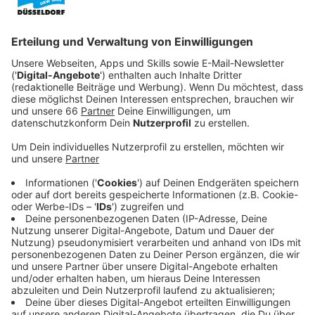
Veröffentlicht:
Sonntag, 09.08.2020 19:15
Anzeige
Software-Entwicklerin Lily Chan (Sonoya Mizuno) ahnt
nichts Gutes. Ohne genau über die geheimnisvollen
Projekte Bescheid zu wissen, an denen dort
gearbeitet wird, beginnt Lily Zusammenhänge
zwischen jener Abteilung und der Ermordung ihres
Freundes zu sehen. Sie beginnt, auf eigene Faust zu
ermitteln und hat dabei vor allem einen im Visier –
ihren zwielichtigen Chef Forest.
Streaming-Dienst: Fox Channel / Sky Ticket
Anzeige