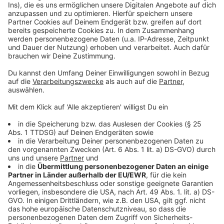
Anzeige
Management Platform
©
Copyright: Sky /Fox
Lily ahnt, dass in der düsteren Abteilung Dinge
entwickelt werden, die gefährlich sind.
Anzeige
©
Copyright: Sky /Fox
Forest vergöttert seine Tochter. Doch die Kleine ist tot.
Sollen die Entwickler sie wieder zum Leben erwecken?
Anzeige