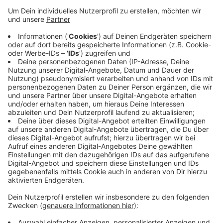
Veröffentlicht:
Sonntag, 06.12.2020 10:03
Anzeige
Auch müssen immer weniger Düsseldorfer derzeit zu
Hause bleiben, 2620 Menschen befinden sich in
häuslicher Quarantäne, das sind über 300 weniger als
noch am Samstag. Die sogenannte 7-Tages-Inzidenz
liegt in Düsseldorf bei 106,5.
Infos zum Coronavirus:
Anzeige