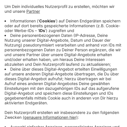
Anzeige
Die Unternehmen BASF und Henkel in Düsseldorf
haben 6.300 Liter Desinfektionsmittel gespendet. Sie
sollen gerade jetzt in der Zeit der Corona-Pandemie
für mehr Sicherheit der Fahrgäste sorgen - genauso
wie der Mund- und Nasenschutz, den wir in den
öffentlichen Verkehrsmitteln tragen müssen.
Anzeige