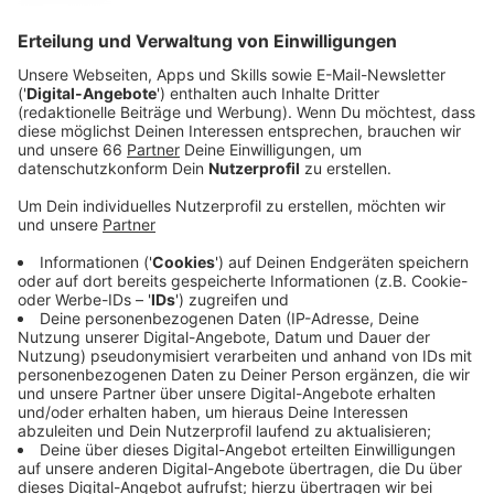
Millionen-Dollar-Unternehmen.
Veröffentlicht:
Dienstag, 03.10.2023 17:55
Anzeige
Doch ein Blick hinter die Kulissen zeigt, dass die
Familie dunkle Geheimnisse hat. Als eine mysteriöse
Frau auf dem Anwesen der Ushers auftaucht, nehmen
die mysteriösen Fälle rund um die Familie zu und nicht
jeder wird das überleben…
Streaming-Dienst: Netflix
Anzeige