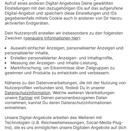
Wir benötigen Ihre
Zustimmung, um den YouTube
Video-Service zu laden!
Wir verwenden einen Service eines
Drittanbieters, um Videoinhalte
einzubetten. Dieser Service kann
Daten zu Ihren Aktivitäten
sammeln. Bitte lesen Sie die
Details durch und stimmen Sie der
Nutzung des Service zu, um dieses
Video anzusehen.
Mehr Informationen
Außen hui, innen pfui. Die Ushers führen ein seltsames
und stellenweise todbringendes Leben.
Akzeptieren
Anzeige
powered by
Usercentrics Consent
Management Platform