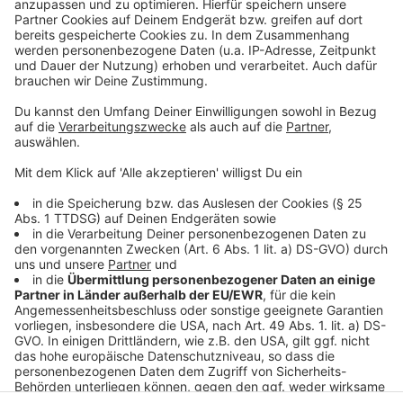
©
Copyright: Netflix
Eine schrecklich nette Familie, die zu allem bereit ist.
Anzeige
©
Copyright: Netflix
Im Hause Usher geschehen nachts seltsame Dinge.
Anzeige
Anzeige