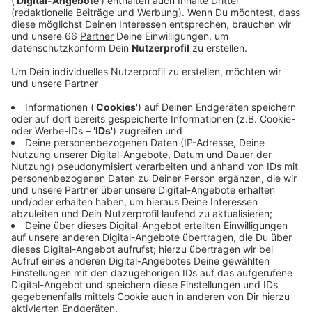
Anzeige
In den zwei Stunden sprechen sie ausführlich über ihr
aktuelles Stück
"Achtsam Morden"
in dem sie noch bis
zum 20. April 2025 im
Theater an der Kö
zu sehen ist
und über vieles mehr.
Zudem gibt
Yael Hahn
einen Einblick über Privates mit
Blick in die Vergangenheit, Gegenwart und Zukunft.
Anzeige
Hier gibt’s den Talk zum Nachhören
Anzeige