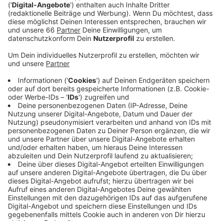
Anzeige
Die beiden sprechen ausführlich über die
Bürgerstiftung Düsseldorf
, die Wortmann als
Botschafter unterstützt, über seine aktuellen
Projekte, über seine Karriere und vieles mehr.
Zudem gibt Sönke Wortmann einen Einblick über
Privates mit Blick in die Vergangenheit, Gegenwart und
Zukunft.
Anzeige
Hier gibt’s den Talk zum Nachhören
Anzeige