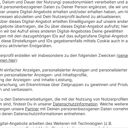
In den zwei Stunden sprechen die beiden ausführlich
vom 1.- 3. Oktober 2021 in Düsseldorf stattfindet. 
Geschichten dazu.
Zudem gibt er einen Einblick über Privates mit Blick
Zukunft.
Anzeige
Hier gibt’s den Talk zum Nachhören
Anzeige
Der Talk mit Rudi Esch vom 26. September 20