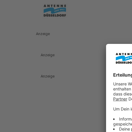
Anzeige
Anzeige
Anzeige