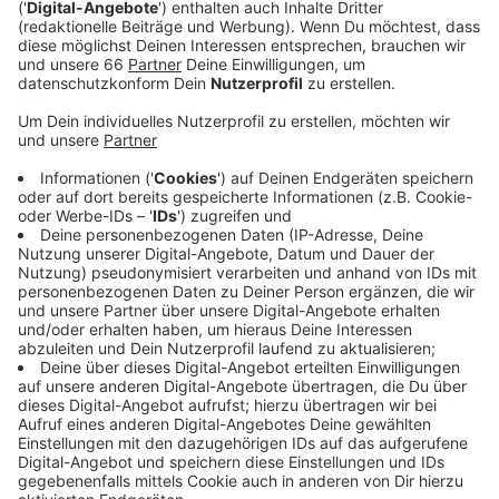
Anzeige
In den zwei Stunden sprechen sie ausführlich über sein
aktuelles Stück
"Vollversammlung im Neurosengarten"
,
das noch bis zum 14. Juni 2026 im
Theater an der Kö
zu sehen ist und über vieles mehr.
Zudem gibt
Ralf Stech
persönliche Einblicke und
blickt dabei auf Vergangenheit, Gegenwart und
Zukunft.
Anzeige
Hier gibt’s den Talk zum Nachhören
Anzeige