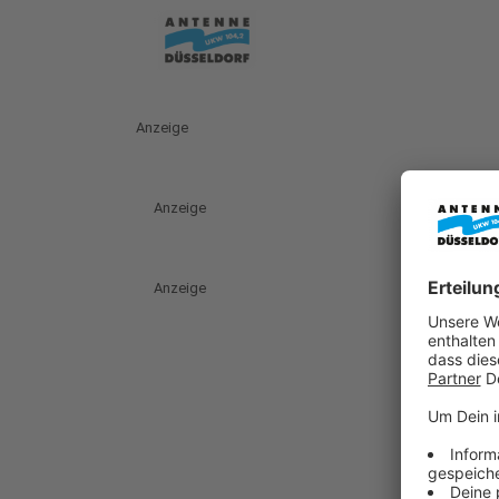
Anzeige
Anzeige
Anzeige