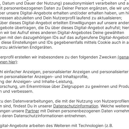
In den eineinhalb Stunden sprechen sie über 25 Jah
Bühnenmomente und ausführlich über ihr großes, sc
am 20. Dezember 2025 im Henkelsaal stattfindet.
Darüber hinaus geben
Greg Gardena und Mikko Leand
mit spannenden Rückblicken in die Vergangenheit, G
die Zukunft.
Anzeige
Hier gibt’s den Talk zum Nachhören
Anzeige
Der Talk mit Porno al Forno 