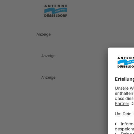
Anzeige
Anzeige
Anzeige