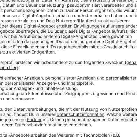
In den zwei Stunden sprechen sie ausführlich über se
Programme
"Die orangene Gefahr"
(ausverkauft) und
05. Dezember 2025 zu sehen ist, über das im Juni v
Format, das ebenfalls im Kom(m)ödchen Premiere fei
Zudem gibt
Patrick Nederkoorn
einen Einblick über P
Gegenwart und Zukunft.
Anzeige
Hier gibt’s den Talk zum Nachhören
Anzeige