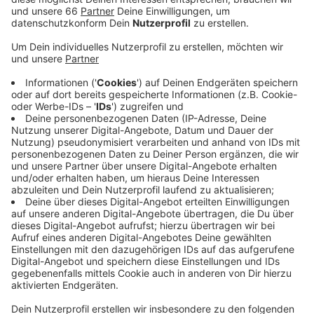
Anzeige
Die beiden sprechen ausführlich über die
Winterwelt
samt Charity-Pavillon, über das Heiraten auf dem
Riesenrad
und über vieles mehr.
Zudem gibt Oscar Bruch einen Einblick über Privates
mit Blick in die Vergangenheit, Gegenwart und Zukunft.
Anzeige
Hier gibt’s den Talk zum Nachhören
Anzeige