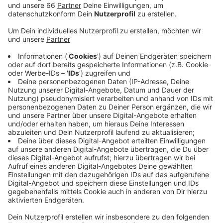
Anzeige
In den zwei Stunden sprechen die beiden ausführlich
über sein neues Album "
Feelings
", über seine letzte
Tour und vieles mehr.
Zudem gibt er einen Einblick über Privates mit Blick in
die Vergangenheit, Gegenwart und Zukunft.
Anzeige
Hier gibt’s den Talk zum Nachhören
Anzeige
Der Talk mit Kayef vom 23.