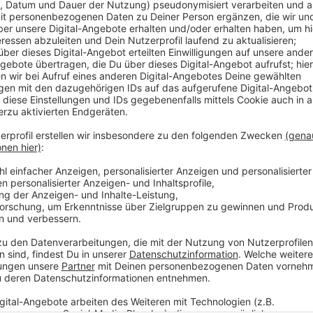
In den beiden Stunden sprechen die beiden ausführli
Bauchfett-Formel
", über die richtige Ernährung, Be
vieles mehr.
Zudem gibt
Ingo Froböse
einen Einblick über Privates
Gegenwart und Zukunft.
Anzeige
Hier gibt’s den Talk zum Nachhören
Anzeige
Der Talk mit Ingo Froböse vo