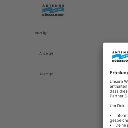
Anzeige
Anzeige
Anzeige