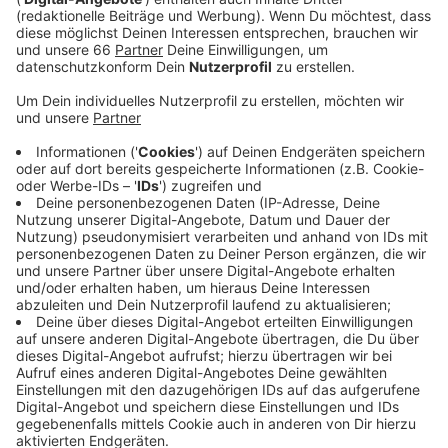
In den zwei Stunden sprechen die vier über ihr 50-
jähriges Bandjubiläum, über ihre Musik, über ihren
Auftritt am
19. November 2022 im Savoy Theater
und vieles mehr.
Zudem geben sie alle einen Einblick über Privates mit
Blick in die Vergangenheit, Gegenwart und Zukunft.
Anzeige
Hier gibt’s den Talk zum Nachhören
Anzeige