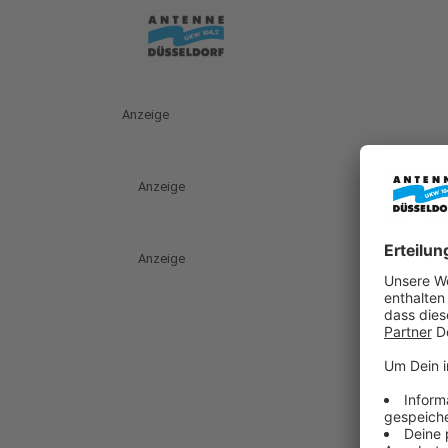
Anzeige
Anzeige
Anzeige