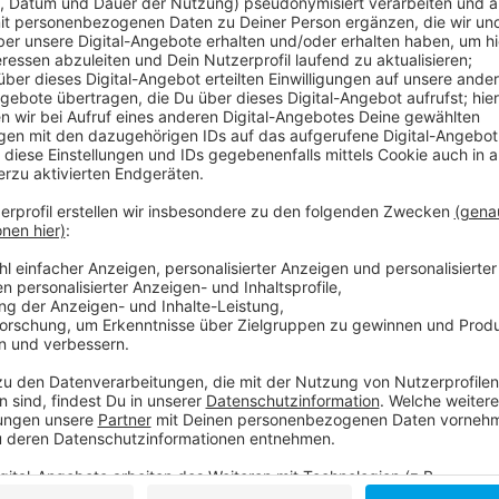
In den zwei Stunden widmen sie sich ausführlich sei
Unter Freunden in Düsseldorf"
, die am 7. Dezember 2
Düsseldorf stattfindet.
Darüber hinaus gewährt
enkelson.
persönliche Einblic
Anzeige
Hier gibt's den Talk zum Nachhören
Anzeige
Der Talk mit enkelson. vom 5