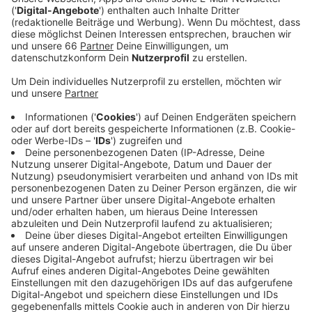
Anzeige
Die beiden sprechen ausführlich über sein
veröffentlichtes Buch
"Blutkrebs besiegen"
, über 20
Jahre
Preventicum
(Klinik für Diagnostik & moderne
Medizin in Deutschland), über Pferdesport und vieles
mehr.
Zudem gibt Dietrich Baumgart einen Einblick über
Privates mit Blick in die Vergangenheit, Gegenwart und
Zukunft.
Anzeige
Hier gibt’s den Talk zum Nachhören
Anzeige