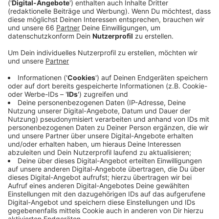
Anzeige
Die beiden sprechen ausführlich über das
Capitol
, über
seinen Job als Theaterleiter, über das Programm 2023
und über vieles mehr.
Zudem gibt
David de Zwaan
einen Einblick über
Privates mit Blick in die Vergangenheit, Gegenwart und
Zukunft.
Anzeige
Hier gibt’s den Talk zum Nachhören
Anzeige