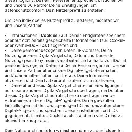
Veröffentlicht:
Montag, 07.10.2019 12:12
Anzeige
Die drei unterhalten sich über das am
26. Oktober
2019
stattfindende Konzert im
SQB
, allgemein über
die Band und ihre Lieder und geben Einblick in ihr
Privates.
Anzeige
Hier gibt’s den Talk zum Nachhören
Anzeige
Der Talk mit zwei von den