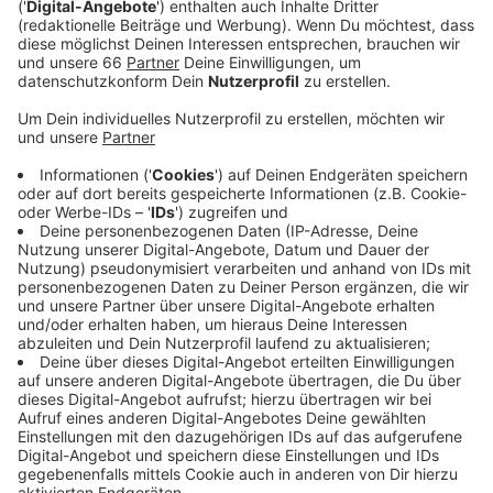
Anzeige
In den zwei Stunden sprechen die beiden ausführlich
über ihr aktuelles Stück
"Eine Mutter - zwei
Töchter"
, das im
Theater an der Kö
noch bis zum 27.
November 2022 aufgeführt wird und über vieles mehr.
Zudem gibt sie einen Einblick über Privates mit Blick in
die Vergangenheit, Gegenwart und Zukunft.
Anzeige
Hier gibt’s den Talk zum Nachhören
Anzeige