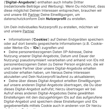
Anzeige
In den zwei Stunden unterhalten sie sich darüber, wie
sie zu diesem Job gekommen ist, über die Zeit bei der
Staatsanwaltschaft Düsseldorf, über das Thema
"
Gewalt gegen Einsatzkräfte
" und vieles mehr.
Zudem gibt sie Einblick in ihr privates Leben mit Blick
in die Vergangenheit, Gegenwart und Zukunft.
Anzeige
Hier gibt’s den Talk zum Nachhören
Anzeige