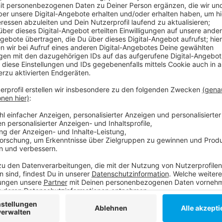
In den zwei Stunden sprechen die beiden ausführlich
eine Motorradtour quer über die Alpen durch mehrere
September 2022 mitgemacht hat, über das von ihm m
mobil
), über die "Verbotene Liebe" und vieles mehr.
Zudem gibt Andreas Jancke einen Einblick über Privat
Gegenwart und Zukunft.
Anzeige
Der Talk mit Andreas Jancke 
Anzeige