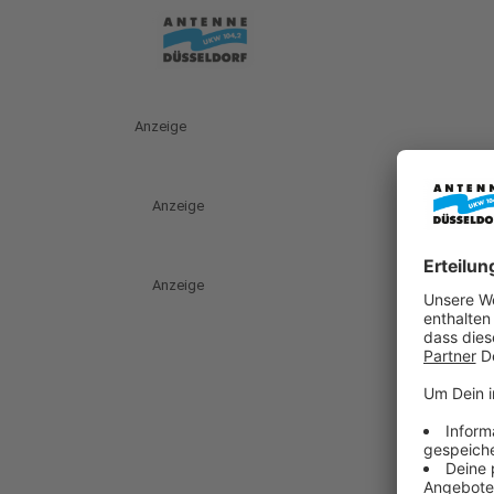
Anzeige
Anzeige
Anzeige